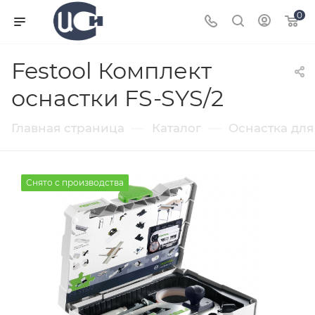
0
Festool Комплект
оснастки FS-SYS/2
—
—
Главная страница
Каталог
Оснастка для
Снято с производства