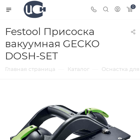
0
Festool Присоска
вакуумная GECKO
DOSH-SET
—
—
Главная страница
Каталог
Оснастка для