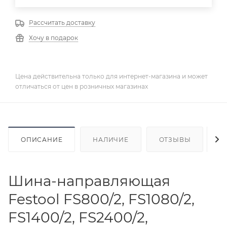
Рассчитать доставку
Хочу в подарок
Цена действительна только для интернет-магазина и может
отличаться от цен в розничных магазинах
ОПИСАНИЕ
НАЛИЧИЕ
ОТЗЫВЫ
К
Шина-направляющая
Festool FS800/2, FS1080/2,
FS1400/2, FS2400/2,