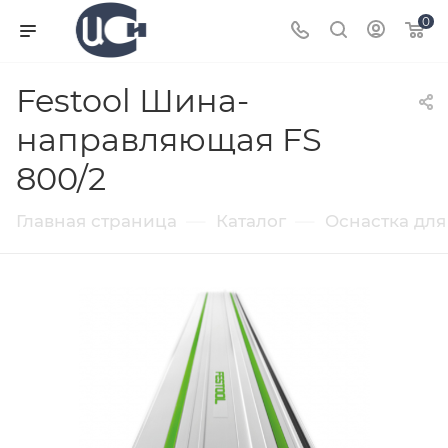
0
Festool Шина-
направляющая FS
800/2
—
—
Главная страница
Каталог
Оснастка для