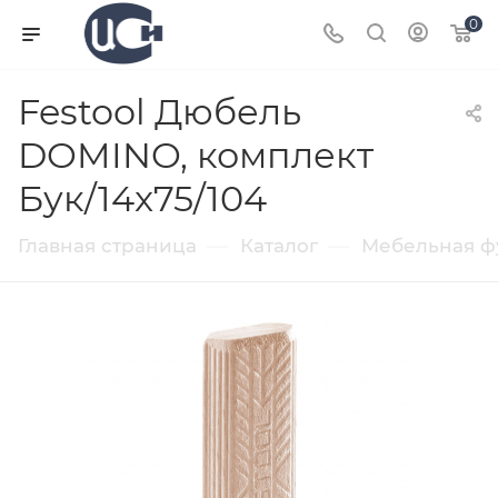
0
Festool Дюбель
DOMINO, комплект
Бук/14x75/104
—
—
Главная страница
Каталог
Мебельная ф