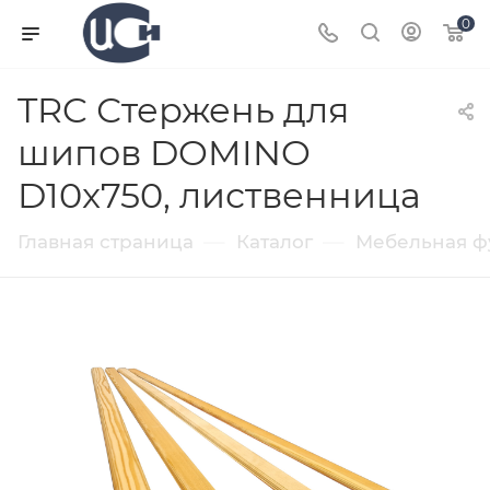
0
TRC Стержень для
шипов DOMINO
D10x750, лиственница
—
—
Главная страница
Каталог
Мебельная ф