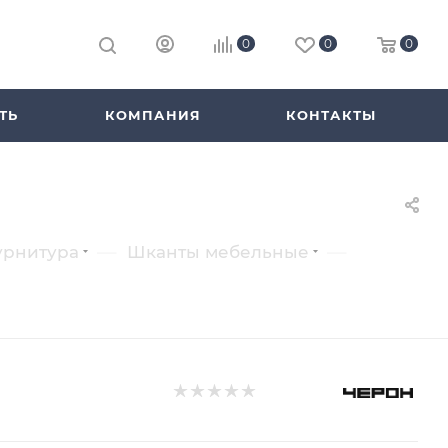
0
0
0
ТЬ
КОМПАНИЯ
КОНТАКТЫ
—
—
урнитура
Шканты мебельные