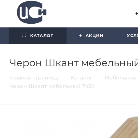
Угол отражения равен углу
падения
КАТАЛОГ
АКЦИИ
УСЛ
Черон Шкант мебельный 
—
—
Главная страница
Каталог
Мебельная 
Черон Шкант мебельный 7х30