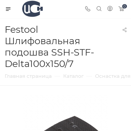
0
Festool
Шлифовальная
подошва SSH-STF-
Delta100x150/7
—
—
Главная страница
Каталог
Оснастка для