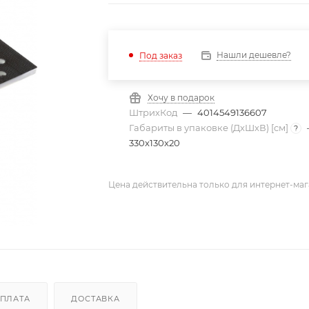
Нашли дешевле?
Под заказ
Хочу в подарок
ШтрихКод
—
4014549136607
Габариты в упаковке (ДхШхВ) [cм]
?
330x130x20
Цена действительна только для интернет-маг
ПЛАТА
ДОСТАВКА