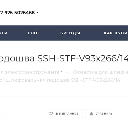
+7 925 5026468
УГИ
БЛОГ
БРЕНДЫ
КАК КУПИ
одошва SSH-STF-V93x266/1
—
ля электроинструмента
Оснастка для шлиф
ool Шлифовальная подошва SSH-STF-V93x266/14
В ИЗБРАННОЕ
СРАВНИТЬ