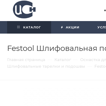
Угол отражения равен углу
падения
КАТАЛОГ
АКЦИИ
УСЛ
Festool Шлифовальная п
—
—
Главная страница
Каталог
Оснастка д
—
Шлифовальные тарелки и подошвы
Fest