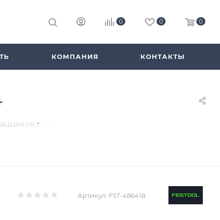
0
0
0
ТЬ
КОМПАНИЯ
КОНТАКТЫ
4
—
машинок
Артикул:
FST-486418