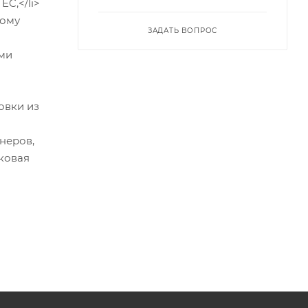
C,</li>
кому
ЗАДАТЬ ВОПРОС
ыми
овки из
неров,
ковая