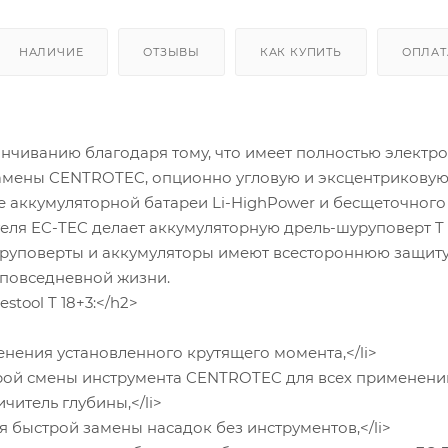
НАЛИЧИЕ
ОТЗЫВЫ
КАК КУПИТЬ
ОПЛАТ
инчиванию благодаря тому, что имеет полностью электр
замены CENTROTEC, опционно угловую и эксцентриковую
е аккумуляторной батареи Li-HighPower и бесщеточного 
еля EC-TEC делает аккумуляторную дрель-шуруповерт T 
уруповерты и аккумуляторы имеют всестороннюю защиту
 повседневной жизни.
tool T 18+3:</h2>
нения установленного крутящего момента,</li>
ой смены инструмента CENTROTEC для всех применени
читель глубины,</li>
 быстрой замены насадок без инструментов,</li>