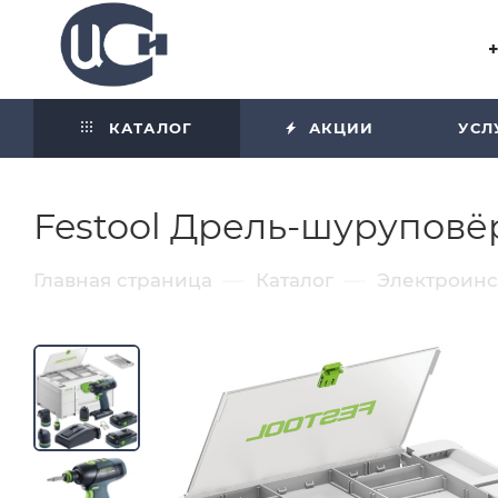
Угол отражения равен углу
падения
КАТАЛОГ
АКЦИИ
УСЛ
Festool Дрель-шуруповёрт
—
—
Главная страница
Каталог
Электроин