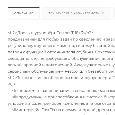
ОПИСАНИЕ
ТЕХНИЧЕСКИЕ ХАРАКТЕРИСТИКИ
<h2>Дрель-шуруповёрт Festool T 18+3</h2>
предназначен для любых задач по сверлению и зав
регулировку крутящего момента, систему быстрой 
патрон с функцией ограничителя глубины. Сочетани
следовательно, не требующего обслуживания двигат
легкой, прочной и долговечной. Аккумуляторные ш
сервисным обслуживанием Festool для беззаботной
<h2>Технические особенности дрели-шуруповёрта Fes
<ul>
<li>переход от завинчивания к сверлению без изме
<li>продуманные приспособления и система быстр
угловое и эксцентриковое крепление, а также ограни
<li>интерфейс FastFix на аккумуляторной дрели для