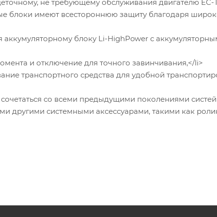
очному, не требующему обслуживания двигателю EC-TE
ые блоки имеют всестороннюю защиту благодаря широ
 аккумуляторному блоку Li-HighPower с аккумуляторн
мента и отключение для точного завинчивания,</li>
ание транспортного средства для удобной транспортир
т сочетаться со всеми предыдущими поколениями систей
и другими системными аксессуарами, такими как роли