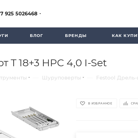
+7 925 5026468
УГИ
БЛОГ
БРЕНДЫ
КАК КУПИ
 T 18+3 HPC 4,0 I-Set
—
—
струменты
Шуруповерты
Festool Дрель-
В ИЗБРАННОЕ
СРА