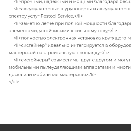
<li>прочный, надежный и мощный благодаря бесщет
<li>аккумуляторные шуруповерты и аккумуляторн
спектру услуг Festool Service,</li>
<li>заметно легче при полной мощности благодаря
элементами, устойчивыми к сильному току,</li>
<li>полностью электронная установка крутящего мо
<li>систейнер³ идеально интегрируется в оборудов
мастерской на строительную площадку,</li>
<li>систейнеры³ совместимы друг с другом и могу
мобильными пылеудаляющими аппаратами и многим
доска или мобильная мастерская.</li>
</ul>