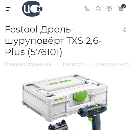
0
Festool Дрель-
шуруповёрт TXS 2,6-
Plus (576101)
—
—
Главная страница
Каталог
Электроинст