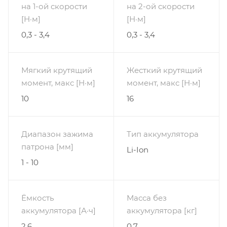
на 1-ой скорости
на 2-ой скорости
[Н·м]
[Н·м]
0,3 - 3,4
0,3 - 3,4
Мягкий крутящий
Жесткий крутящий
момент, макс [Н·м]
момент, макс [Н·м]
10
16
Диапазон зажима
Тип аккумулятора
патрона [мм]
Li-Ion
1 - 10
Ёмкость
Масса без
аккумулятора [А·ч]
аккумулятора [кг]
2.6
0.7