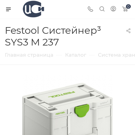
0
Festool Систейнер³
SYS3 M 237
—
—
Главная страница
Каталог
Система хра