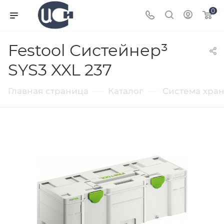
0
Festool Систейнер³
SYS3 XXL 237
—
—
Главная страница
Каталог
Система хра