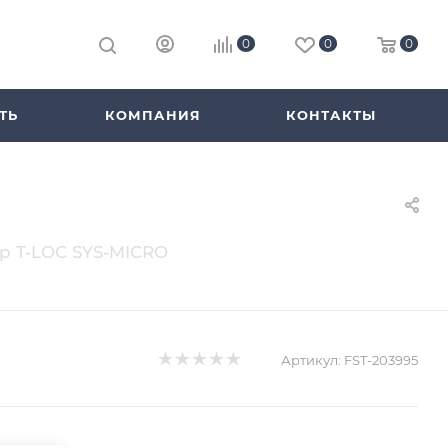
0
0
0
ТЬ
КОМПАНИЯ
КОНТАКТЫ
ер T-LOC SYS-MICRO
Артикул:
FST-203995