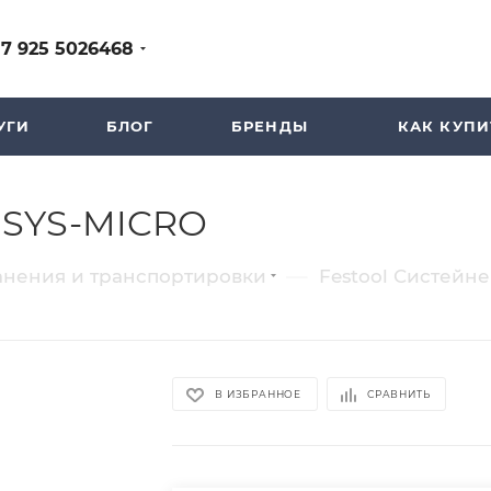
+7 925 5026468
УГИ
БЛОГ
БРЕНДЫ
КАК КУПИ
C SYS-MICRO
—
анения и транспортировки
Festool Систейн
В ИЗБРАННОЕ
СРАВНИТЬ