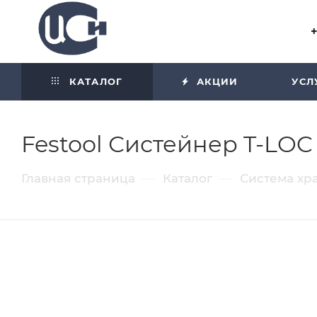
Угол отражения равен углу
падения
КАТАЛОГ
АКЦИИ
УСЛ
Festool Систейнер T-LO
—
—
Главная страница
Каталог
Система хр