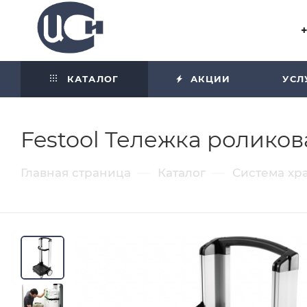
Угол отражения равен углу
падения
КАТАЛОГ
АКЦИИ
УСЛ
Festool Тележка роликова
—
—
Главная страница
Каталог
Система хр