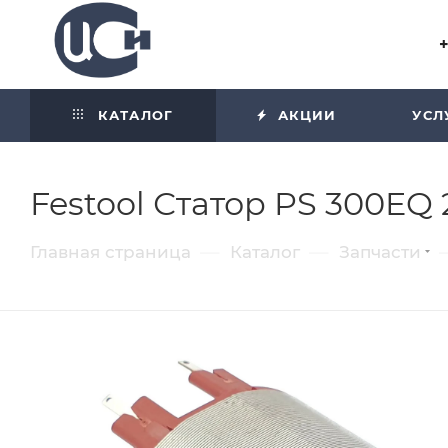
Угол отражения равен углу
падения
КАТАЛОГ
АКЦИИ
УСЛ
Festool Статор PS 300EQ
—
—
Главная страница
Каталог
Запчасти