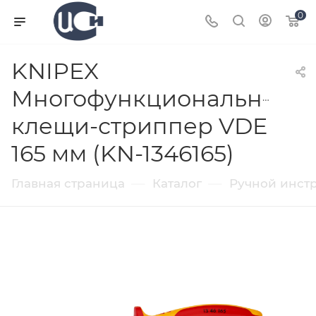
0
KNIPEX
Многофункциональные
клещи-стриппер VDE
165 мм (KN-1346165)
—
—
Главная страница
Каталог
Ручной инст