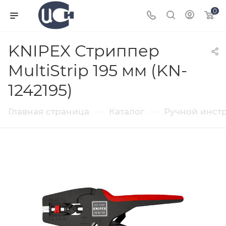
0
KNIPEX Стриппер
MultiStrip 195 мм (KN-
1242195)
—
—
Главная страница
Каталог
Ручной инст