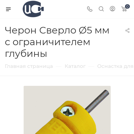
0
Черон Сверло Ø5 мм
с ограничителем
глубины
—
—
Главная страница
Каталог
Оснастка для