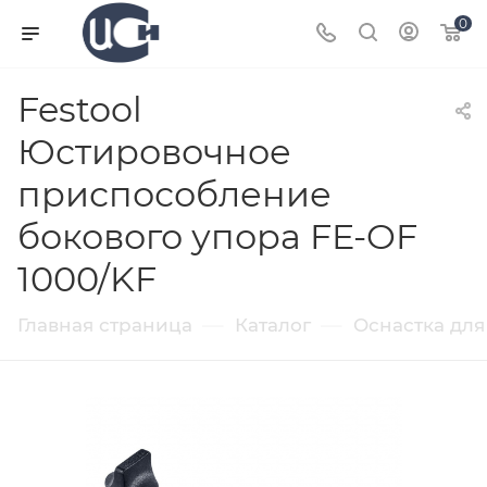
0
Festool
Юстировочное
приспособление
бокового упора FE-OF
1000/KF
—
—
Главная страница
Каталог
Оснастка для