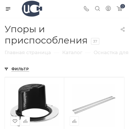
0
Упоры и
приспособления
37
—
—
Главная страница
Каталог
Оснастка для
ФИЛЬТР