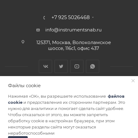
+7 925 5026468
info@instrumentsnab.ru
125371, Москва, Волоколамское
шоссе, 116с1, офис 437
Файлы cookie
Нажимая «OK», вы разрешаете использование
файлов
cookie
и предоставления их сторонним партнерам. Это
нужно для аналитики и помогает сделать сайт удобнее.
Чтобы отказаться от этого, вы можете запретить
СОГЛАСИЕ НА ОБРАБОТКУ ПЕРСОНАЛЬНЫХ ДАННЫХ
обработку cookie в настройках браузера, при этом
некоторые разделы сайта могут оказаться
неработоспособными