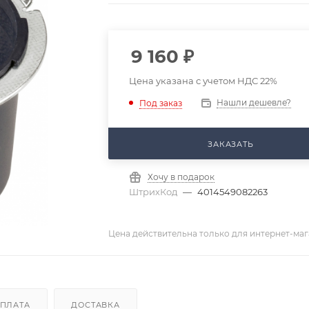
9 160
₽
Цена указана с учетом НДС 22%
Нашли дешевле?
Под заказ
ЗАКАЗАТЬ
Хочу в подарок
ШтрихКод
—
4014549082263
Цена действительна только для интернет-маг
ПЛАТА
ДОСТАВКА