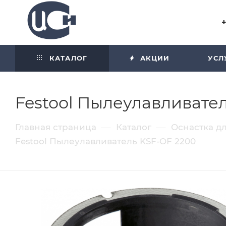
Угол отражения равен углу
падения
КАТАЛОГ
АКЦИИ
УСЛ
Festool Пылеулавливате
—
—
Главная страница
Каталог
Оснастка д
Festool Пылеулавливатель KSF-OF 2200