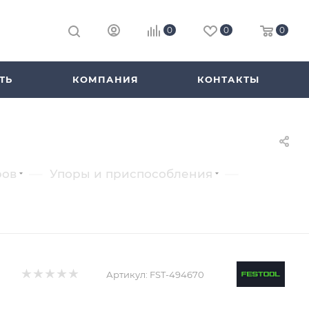
0
0
0
ТЬ
КОМПАНИЯ
КОНТАКТЫ
—
—
ров
Упоры и приспособления
Артикул:
FST-494670