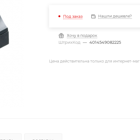
Нашли дешевле?
Под заказ
Хочу в подарок
ШтрихКод
—
4014549082225
Цена действительна только для интернет-маг