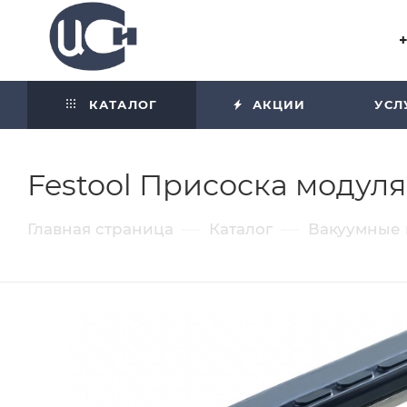
Угол отражения равен углу
падения
КАТАЛОГ
АКЦИИ
УСЛ
Festool Присоска модуля
—
—
Главная страница
Каталог
Вакуумные 