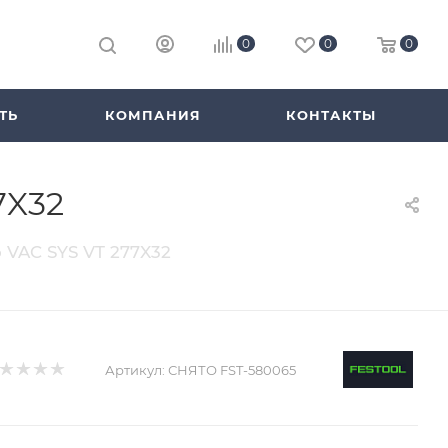
0
0
0
ТЬ
КОМПАНИЯ
КОНТАКТЫ
7X32
 VAC SYS VT 277X32
Артикул:
СНЯТО FST-580065