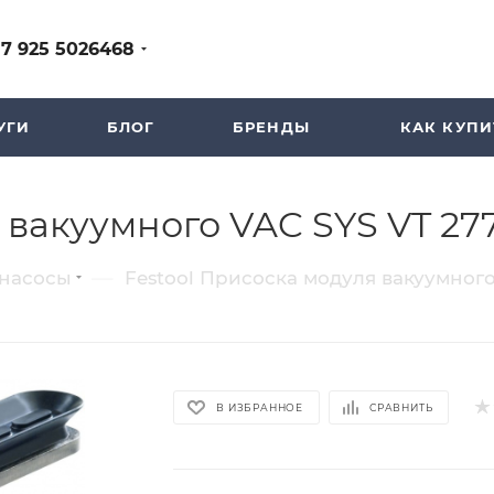
+7 925 5026468
УГИ
БЛОГ
БРЕНДЫ
КАК КУПИ
 вакуумного VAC SYS VT 27
—
насосы
Festool Присоска модуля вакуумного
В ИЗБРАННОЕ
СРАВНИТЬ