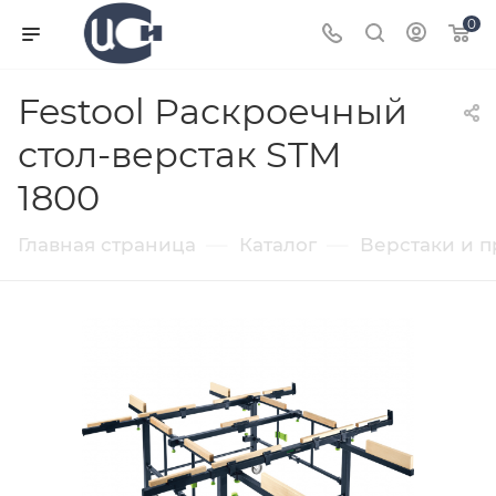
0
Festool Раскроечный
стол-верстак STM
1800
—
—
Главная страница
Каталог
Верстаки и 