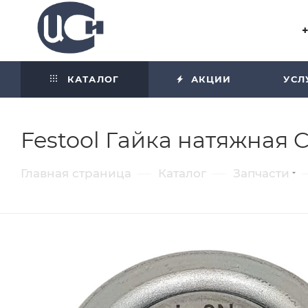
Угол отражения равен углу
падения
КАТАЛОГ
АКЦИИ
УСЛ
Festool Гайка натяжная C
—
—
Главная страница
Каталог
Запчасти