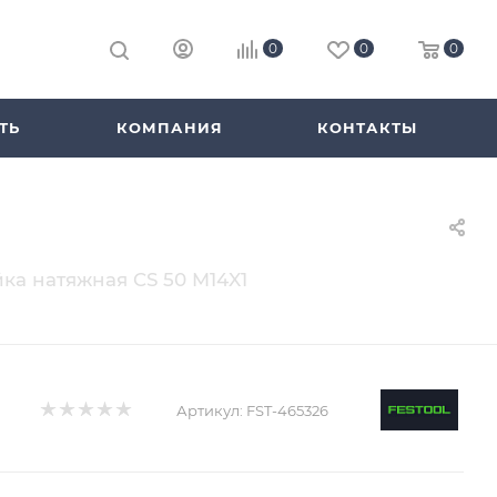
0
0
0
ТЬ
КОМПАНИЯ
КОНТАКТЫ
йка натяжная CS 50 M14X1
Артикул:
FST-465326