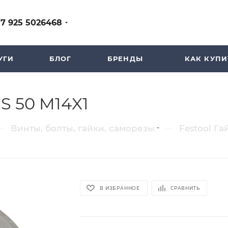
+7 925 5026468
УГИ
БЛОГ
БРЕНДЫ
КАК КУПИ
S 50 M14X1
—
—
Винты, болты, гайки, саморезы
Festool Га
В ИЗБРАННОЕ
СРАВНИТЬ