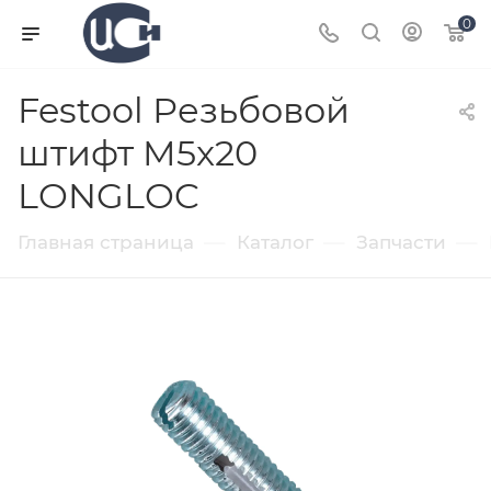
0
Festool Резьбовой
штифт M5x20
LONGLOC
—
—
—
Главная страница
Каталог
Запчасти