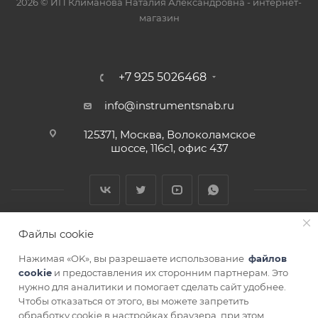
2026 © ИП Климанова Наталия Александровна - интернет-
магазин
+7 925 5026468
info@instrumentsnab.ru
125371, Москва, Волоколамское
шоссе, 116с1, офис 437
Файлы cookie
Нажимая «OK», вы разрешаете использование
файлов
cookie
и предоставления их сторонним партнерам. Это
нужно для аналитики и помогает сделать сайт удобнее.
Чтобы отказаться от этого, вы можете запретить
СОГЛАСИЕ НА ОБРАБОТКУ ПЕРСОНАЛЬНЫХ ДАННЫХ
обработку cookie в настройках браузера, при этом