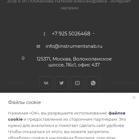
2026 © ИП Климанова Наталия Александровна - интернет-
магазин
+7 925 5026468
info@instrumentsnab.ru
125371, Москва, Волоколамское
шоссе, 116с1, офис 437
Файлы cookie
Нажимая «OK», вы разрешаете использование
файлов
cookie
и предоставления их сторонним партнерам. Это
нужно для аналитики и помогает сделать сайт удобнее.
Чтобы отказаться от этого, вы можете запретить
СОГЛАСИЕ НА ОБРАБОТКУ ПЕРСОНАЛЬНЫХ ДАННЫХ
обработку cookie в настройках браузера, при этом