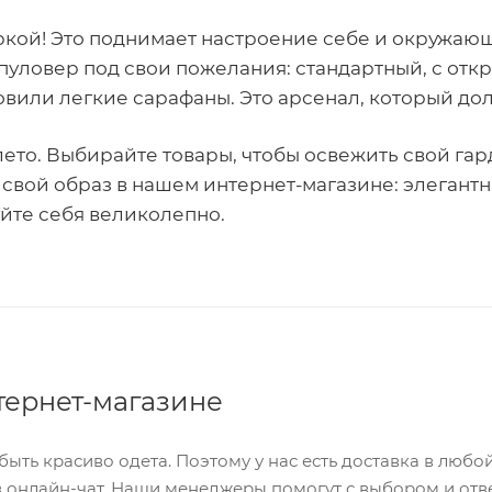
ь яркой! Это поднимает настроение себе и окружа
пуловер под свои пожелания: стандартный, с откр
овили легкие сарафаны. Это арсенал, который до
ето. Выбирайте товары, чтобы освежить свой гар
те свой образ в нашем интернет-магазине: элеган
уйте себя великолепно.
тернет-магазине
быть красиво одета. Поэтому у нас есть доставка в любо
 в онлайн-чат. Наши менеджеры помогут с выбором и отв