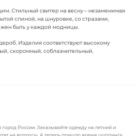
ющим. Стильный свитер на весну – незаменимая
ытой спиной, на шнуровке, со стразами,
лжен быть у каждой модницы.
дероб. Изделия соответствуют высокому
тный, скоромный, соблазнительный,
й город России. Заказывайте одежду на летний и
етят на вопросы. А теперь пришло время шоппинга,