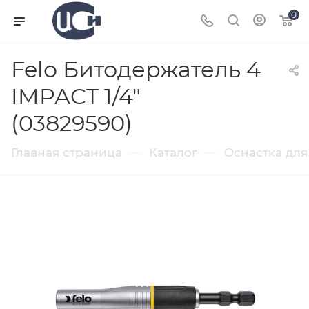
0
Felo Битодержатель 4
IMPACT 1/4"
(03829590)
—
—
Главная страница
Каталог
Оснастка для