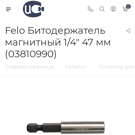
0
Felo Битодержатель
магнитный 1/4" 47 мм
(03810990)
—
—
Главная страница
Каталог
Оснастка для