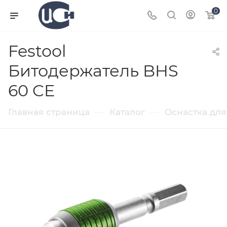
0
Festool
Битодержатель BHS
60 CE
—
—
Главная страница
Каталог
Оснастка для