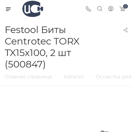
0
Festool Биты
Centrotec TORX
TX15x100, 2 шт
(500847)
—
—
Главная страница
Каталог
Оснастка для