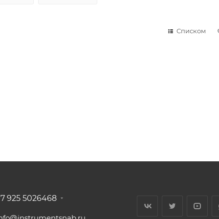
Списком
+7 925 5026468
info@instrumentsnab.ru