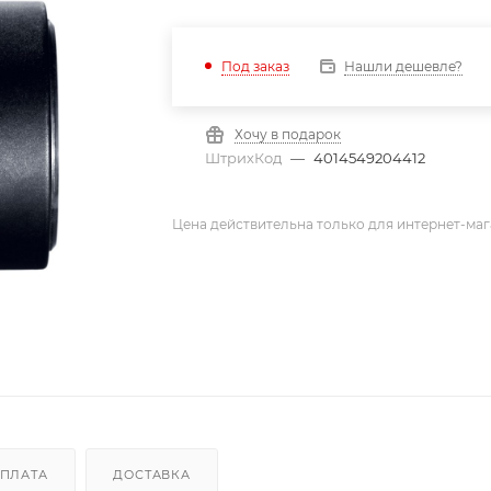
Нашли дешевле?
Под заказ
Хочу в подарок
ШтрихКод
—
4014549204412
Цена действительна только для интернет-маг
ПЛАТА
ДОСТАВКА