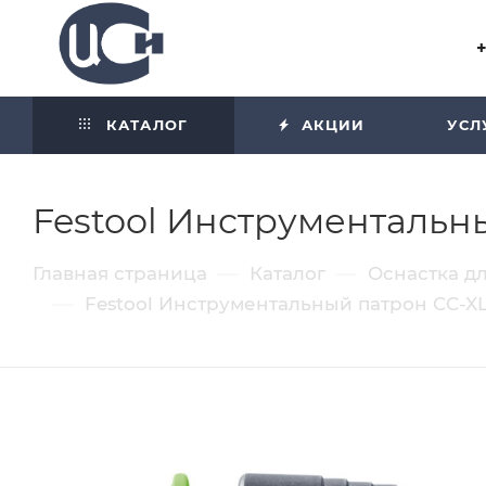
Угол отражения равен углу
падения
КАТАЛОГ
АКЦИИ
УСЛ
Festool Инструментальны
—
—
Главная страница
Каталог
Оснастка д
—
Festool Инструментальный патрон CC-XL