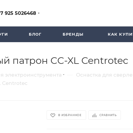
+7 925 5026468
УГИ
БЛОГ
БРЕНДЫ
КАК КУПИ
й патрон CC-XL Centrotec
—
ля электроинструмента
Оснастка для сверл
 Centrotec
В ИЗБРАННОЕ
СРАВНИТЬ