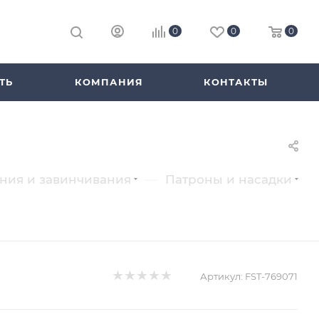
0
0
0
ТЬ
КОМПАНИЯ
КОНТАКТЫ
—
ения и завинчивания
Патроны и насадки
Артикул:
FST-769071