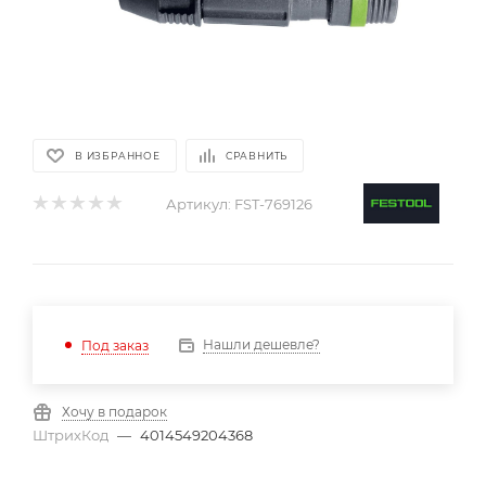
В ИЗБРАННОЕ
СРАВНИТЬ
Артикул:
FST-769126
Нашли дешевле?
Под заказ
Хочу в подарок
ШтрихКод
—
4014549204368