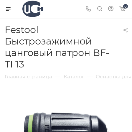
0
Festool
Быстрозажимной
цанговый патрон BF-
TI 13
—
—
Главная страница
Каталог
Оснастка для