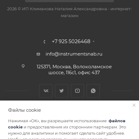
2026 © ИП Климанова Наталия Александровна - интернет-
магазин
+7 925 5026468
info@instrumentsnab.ru
125371, Москва, Волоколамское
шоссе, 116с1, офис 437
Файлы cookie
Нажимая «OK», вы разрешаете использование
файлов
cookie
и предоставления их сторонним партнерам. Это
нужно для аналитики и помогает сделать сайт удобнее.