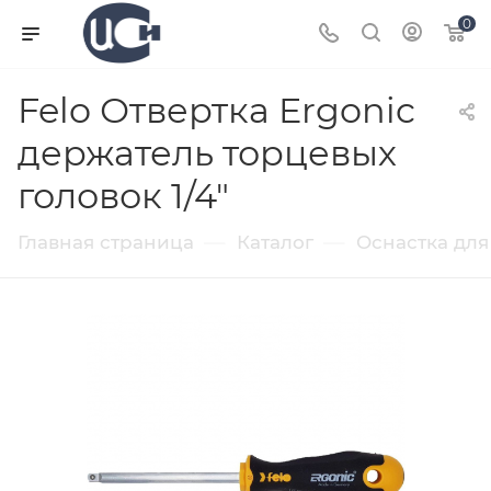
0
Felo Отвертка Ergonic
держатель торцевых
головок 1/4"
—
—
Главная страница
Каталог
Оснастка для