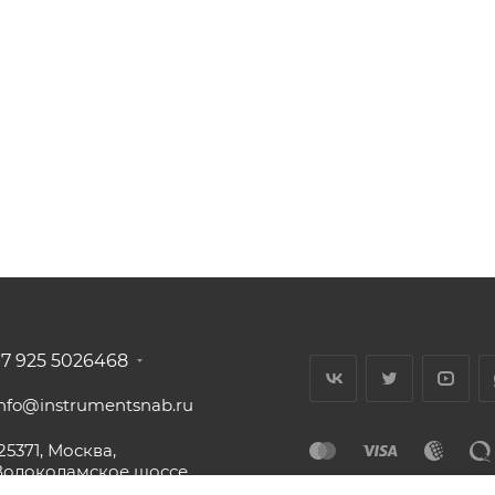
+7 925 5026468
info@instrumentsnab.ru
25371, Москва,
Волоколамское шоссе,
16с1, офис 437