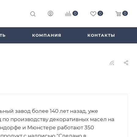
0
0
0
ТЬ
КОМПАНИЯ
КОНТАКТЫ
ный завод более 140 лет назад, уже
од по производству декоративных масел на
рендорфе и Мюнстере работают 350
 продукт с надписью "Сделано в