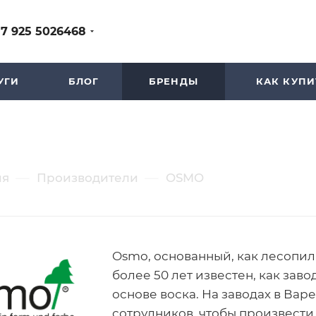
+7 925 5026468
УГИ
БЛОГ
БРЕНДЫ
КАК КУПИ
—
—
ия
Производители
OSMO
Osmo, основанный, как лесопиль
более 50 лет известен, как зав
основе воска. На заводах в Ва
сотрудников, чтобы произвести