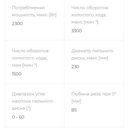
Потребляемая
Число оборотов
мощность, макс [Вт]
холостого хода,
макс [мин⁻¹]
2300
3300
Число оборотов
Диаметр пильного
холостого хода,
диска, макс [мм]
мин [мин⁻¹]
230
1500
Диапазон угла
Глубина реза при 0°
наклона пильного
[мм]
диска [°]
85
0 - 60