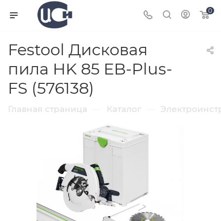
0
Festool Дисковая
пила HK 85 EB-Plus-
FS (576138)
—
—
Главная страница
Каталог
Электроинст