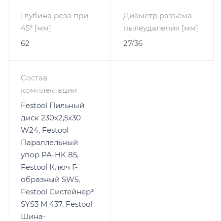
Глубина реза при
Диаметр разъема
45° [мм]
пылеудаления [мм]
62
27/36
Состав
комплектации
Festool Пильный
диск 230x2,5x30
W24
,
Festool
Параллельный
упор PA-HK 85
,
Festool Ключ Г-
образный SW5
,
Festool Систейнер³
SYS3 M 437
,
Festool
Шина-