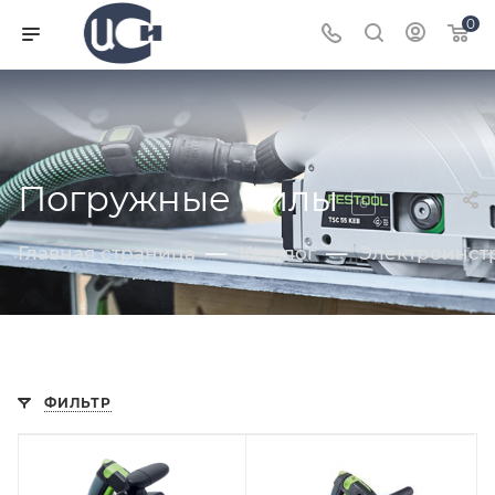
0
Погружные пилы
6
—
—
Главная страница
Каталог
Электроинст
ФИЛЬТР