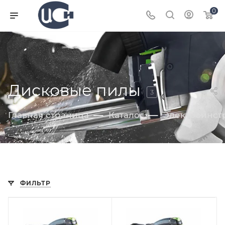
0
Дисковые пилы
3
—
—
Главная страница
Каталог
Электроинст
ФИЛЬТР