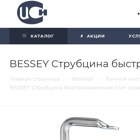
Угол отражения равен углу
падения
КАТАЛОГ
АКЦИИ
УСЛ
BESSEY Струбцина быстро
—
—
Главная страница
Каталог
Ручной инс
BESSEY Струбцина быстрозажимная GSH class