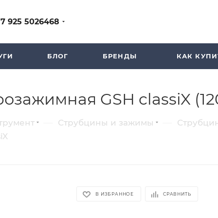
+7 925 5026468
УГИ
БЛОГ
БРЕНДЫ
КАК КУПИ
зажимная GSH classiX (12
—
—
трумент
Струбцины и зажимы
Струбци
iX
В ИЗБРАННОЕ
СРАВНИТЬ