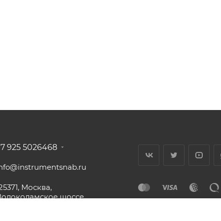
+7 925 5026468
info@instrumentsnab.ru
25371, Москва,
Волоколамское шоссе,
16с1, офис 437