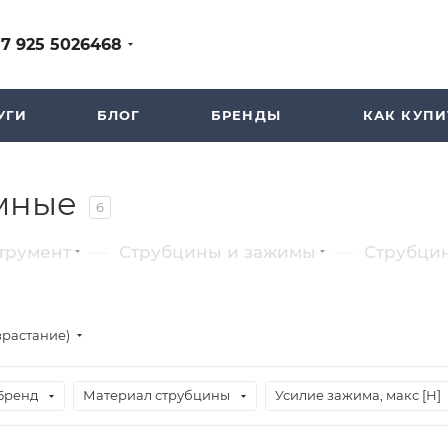
+7 925 5026468
УГИ
БЛОГ
БРЕНДЫ
КАК КУПИ
мные
6
—
—
трумент
Струбцины и зажимы
Струбци
зрастание)
Бренд
Материал струбцины
Усилие зажима, макс [Н]