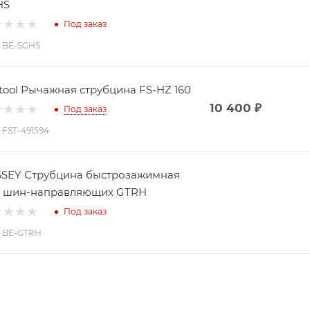
HS
Под заказ
: BE-SGHS
tool Рычажная струбцина FS-HZ 160
10 400
₽
Под заказ
: FST-491594
SEY Струбцина быстрозажимная
я шин-направляющих GTRH
Под заказ
: BE-GTRH