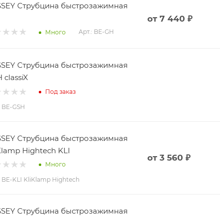
SEY Струбцина быстрозажимная
от
7 440 ₽
Арт.: BE-GH
Много
SEY Струбцина быстрозажимная
 classiX
Под заказ
: BE-GSH
SEY Струбцина быстрозажимная
Klamp Hightech KLI
от
3 560 ₽
Много
: BE-KLI KliKlamp Hightech
SEY Струбцина быстрозажимная