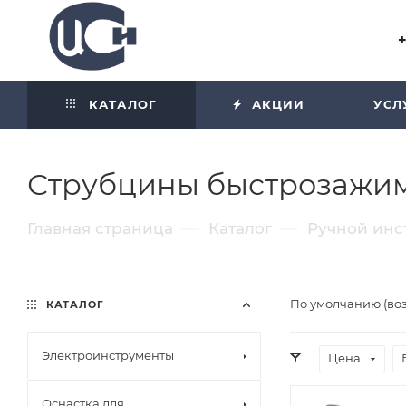
Угол отражения равен углу
падения
КАТАЛОГ
АКЦИИ
УСЛ
Струбцины быстрозажи
—
—
Главная страница
Каталог
Ручной инс
По умолчанию (во
КАТАЛОГ
Электроинструменты
Цена
Оснастка для