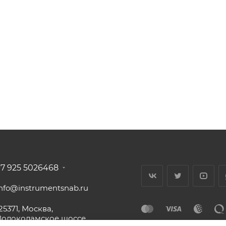
+7 925 5026468
info@instrumentsnab.ru
25371, Москва,
Волоколамское шоссе,