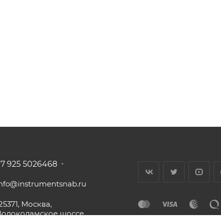
+7 925 5026468
info@instrumentsnab.ru
25371, Москва,
Волоколамское шоссе,