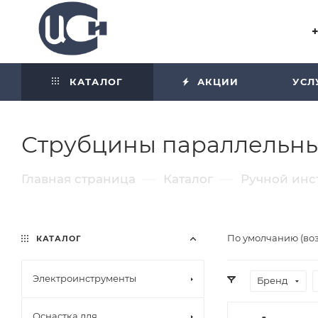
Угол отражения равен углу
падения
КАТАЛОГ
АКЦИИ
УСЛ
Струбцины параллельн
—
—
Главная страница
Каталог
Ручной инс
По умолчанию (во
КАТАЛОГ
Электроинструменты
Бренд
Оснастка для