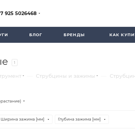
+7 925 5026468
УГИ
БЛОГ
БРЕНДЫ
КАК КУПИ
ые
1
—
—
трумент
Струбцины и зажимы
Струбци
зрастание)
Ширина зажима [мм]
Глубина зажима [мм]