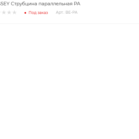
SEY Струбцина параллельная PA
Арт.: BE-PA
Под заказ