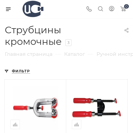
0
Струбцины
кромочные
3
—
—
Главная страница
Каталог
Ручной инст
ФИЛЬТР