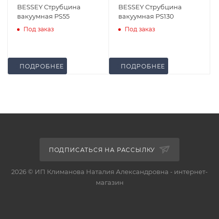
BESSEY Струбцина
BESSEY Струбцина
вакуумная PS55
вакуумная PS130
Под заказ
Под заказ
ПОДРОБНЕЕ
ПОДРОБНЕЕ
ПОДПИСАТЬСЯ НА РАССЫЛКУ
2026 © ИП Климанова Наталия Александровна - интернет-
магазин