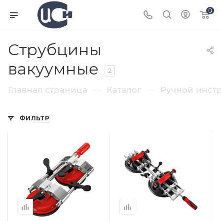
0
Струбцины
вакуумные
2
—
—
Главная страница
Каталог
Ручной инст
ФИЛЬТР