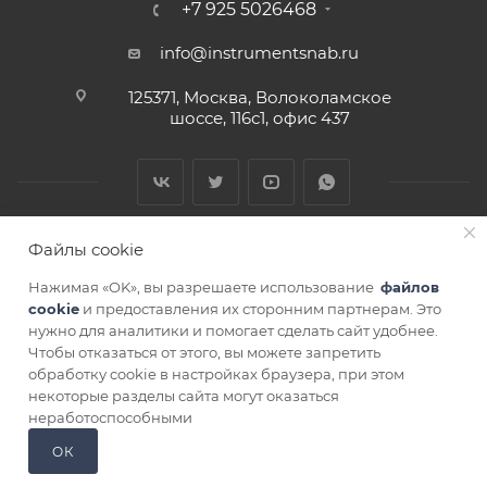
+7 925 5026468
info@instrumentsnab.ru
125371, Москва, Волоколамское
шоссе, 116с1, офис 437
Файлы cookie
Нажимая «OK», вы разрешаете использование
файлов
cookie
и предоставления их сторонним партнерам. Это
нужно для аналитики и помогает сделать сайт удобнее.
Чтобы отказаться от этого, вы можете запретить
СОГЛАСИЕ НА ОБРАБОТКУ ПЕРСОНАЛЬНЫХ ДАННЫХ
обработку cookie в настройках браузера, при этом
некоторые разделы сайта могут оказаться
неработоспособными
ОК
Главная
Кабинет
Корзина
Избранные
Сравнение
Каталог