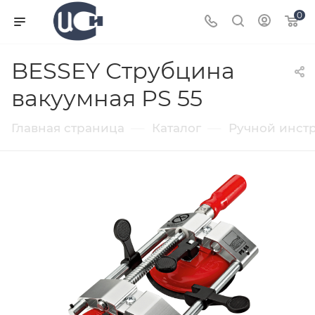
0
BESSEY Струбцина
вакуумная PS 55
—
—
Главная страница
Каталог
Ручной инст