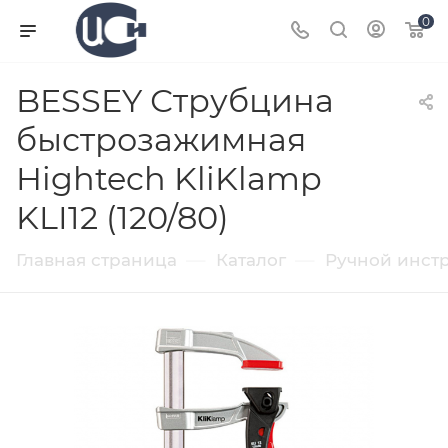
0
BESSEY Струбцина
быстрозажимная
Hightech KliKlamp
KLI12 (120/80)
—
—
Главная страница
Каталог
Ручной инст