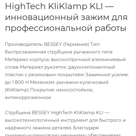
HighTech KliKlamp KLI —
инновационный зажим для
профессиональной работы
Производитель: BESSEY (Германия) Тип:
быстрозажимная струбцина рычажного типа
Материал корпуса: высокопрочный алюминиевый
сплав Материал рукояток: двухкомпонентный
пластик с резиновым покрытием Зажимное усилие:
до 1 800 Н Механизм: рычажно‑кулачковый
(KliKlamp) Покрытие: износостойкое,
антикоррозионное
Струбцина BESSEY HighTech KliKlamp KLI —
высокотехнологичный инструмент для быстрого и
надёжного зажима деталей. Благодаря
рычажно‑кулачковому механизму обеспечивает