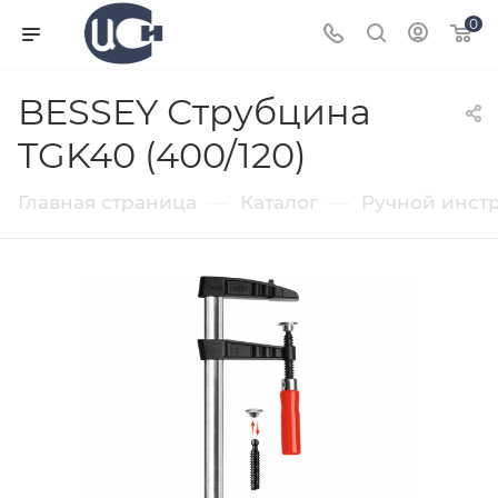
0
BESSEY Струбцина
TGK40 (400/120)
—
—
Главная страница
Каталог
Ручной инст