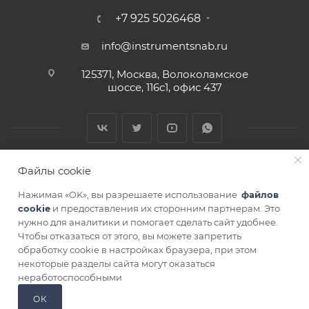
+7 925 5026468
info@instrumentsnab.ru
125371, Москва, Волоколамское
шоссе, 116с1, офис 437
Файлы cookie
Нажимая «OK», вы разрешаете использование
файлов
cookie
и предоставления их сторонним партнерам. Это
нужно для аналитики и помогает сделать сайт удобнее.
Чтобы отказаться от этого, вы можете запретить
СОГЛАСИЕ НА ОБРАБОТКУ ПЕРСОНАЛЬНЫХ ДАННЫХ
обработку cookie в настройках браузера, при этом
некоторые разделы сайта могут оказаться
неработоспособными
ОК