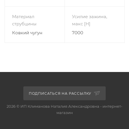
Материал
Усилие зажима,
струбцины
макс [Н]
Ковкий чугун
7000
ПОДПИСАТЬСЯ НА РАССЫЛКУ
2026 © ИП Климанова Наталия Александровна - интернет-
магазин