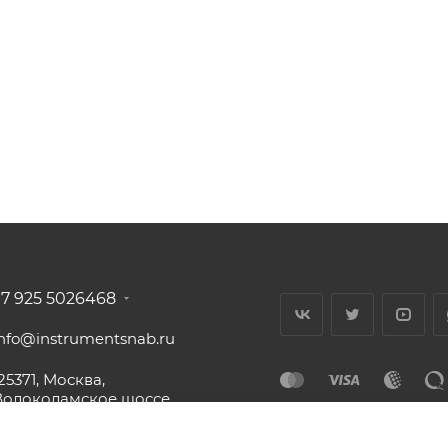
+7 925 5026468
info@instrumentsnab.ru
25371, Москва,
Волоколамское шоссе,
16с1, офис 437