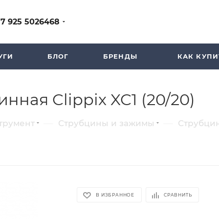
+7 925 5026468
УГИ
БЛОГ
БРЕНДЫ
КАК КУПИ
ная Clippix XC1 (20/20)
—
—
трумент
Струбцины и зажимы
Струбци
В ИЗБРАННОЕ
СРАВНИТЬ