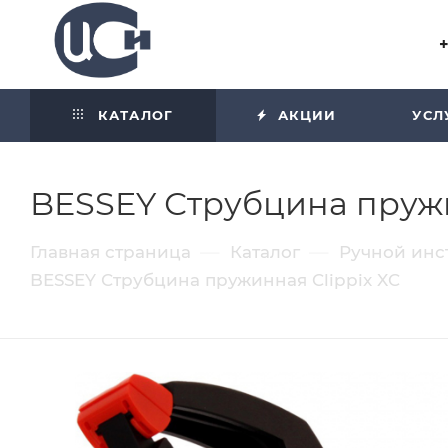
Угол отражения равен углу
падения
КАТАЛОГ
АКЦИИ
УСЛ
BESSEY Струбцина пружин
—
—
Главная страница
Каталог
Ручной инс
BESSEY Струбцина пружинная Clippix XC